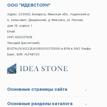
ООО "ИДЕЯСТОУН"
Адрес: 223400, Беларусь, Минская обл., Узденский р-
н, сельсовет: Дещенский, д. Миколка, ул. Лесная,
дом 16, корпус 1
Email:
УНП: 692037928
Текущий (расчетный):
BY07ALFA30122E41060010270000 в BYN в ЗАО 'Альфа-
Банк', БИК: ALFABY2X
Основные страницы сайта
О компании
Основные разделы каталога