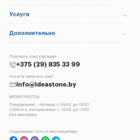
Доставка и оплата
Условия возврата товара
Памятники
Услуги
Портфолио
Ограды
Вопрос-Ответ
Надгробные плиты
Благоустройство могил
Дополнительно
Блог
Вазы
Изготовление памятников
Отзывы
Лампады
Установка памятников
Получить консультацию
Контакты
Рассрочка на памятник
+375 (29) 835 33 99
Установка оград
Хотите написать нам?
Реставрация памятников
info@ideastone.by
Демонтаж памятников
ВРЕМЯ РАБОТЫ
Понедельник - пятница с 09.00 до 19.00
Суббота, воскресенье: с 10.00 до 17.00
Без выходных
Социальные сети и мессенджеры