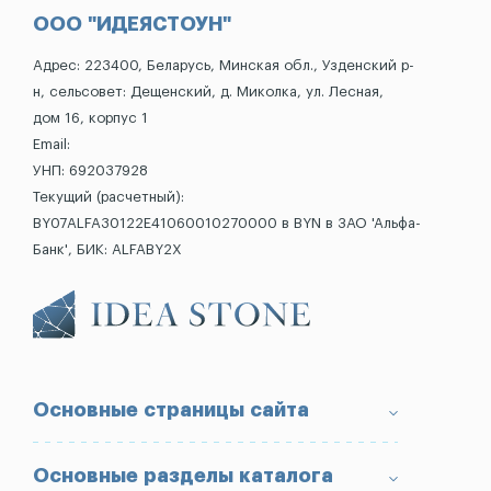
ООО "ИДЕЯСТОУН"
Адрес: 223400, Беларусь, Минская обл., Узденский р-
н, сельсовет: Дещенский, д. Миколка, ул. Лесная,
дом 16, корпус 1
Email:
УНП: 692037928
Текущий (расчетный):
BY07ALFA30122E41060010270000 в BYN в ЗАО 'Альфа-
Банк', БИК: ALFABY2X
Основные страницы сайта
О компании
Основные разделы каталога