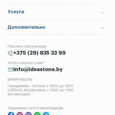
Доставка и оплата
Условия возврата товара
Памятники
Услуги
Портфолио
Ограды
Вопрос-Ответ
Надгробные плиты
Благоустройство могил
Дополнительно
Блог
Вазы
Изготовление памятников
Отзывы
Лампады
Установка памятников
Получить консультацию
Контакты
Рассрочка на памятник
+375 (29) 835 33 99
Установка оград
Хотите написать нам?
Реставрация памятников
info@ideastone.by
Демонтаж памятников
ВРЕМЯ РАБОТЫ
Понедельник - пятница с 09.00 до 19.00
Суббота, воскресенье: с 10.00 до 17.00
Без выходных
Социальные сети и мессенджеры