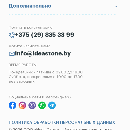
Вопрос-Ответ
Надгробные плиты
Благоустройство могил
Дополнительно
Блог
Вазы
Изготовление памятников
Отзывы
Лампады
Установка памятников
Получить консультацию
Контакты
Рассрочка на памятник
+375 (29) 835 33 99
Установка оград
Хотите написать нам?
Реставрация памятников
info@ideastone.by
Демонтаж памятников
ВРЕМЯ РАБОТЫ
Понедельник - пятница с 09.00 до 19.00
Суббота, воскресенье: с 10.00 до 17.00
Без выходных
Социальные сети и мессенджеры
ПОЛИТИКА ОБРАБОТКИ ПЕРСОНАЛЬНЫХ ДАННЫХ
© 2026 ООО «Идея Стоун» - Изготовление памятников.