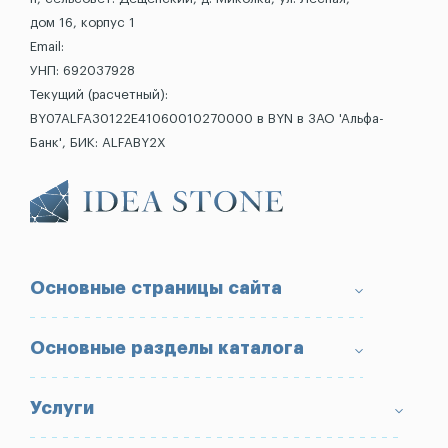
дом 16, корпус 1
Email:
УНП: 692037928
Текущий (расчетный):
BY07ALFA30122E41060010270000 в BYN в ЗАО 'Альфа-
Банк', БИК: ALFABY2X
Основные страницы сайта
О компании
Основные разделы каталога
Доставка и оплата
Условия возврата товара
Памятники
Услуги
Портфолио
Ограды