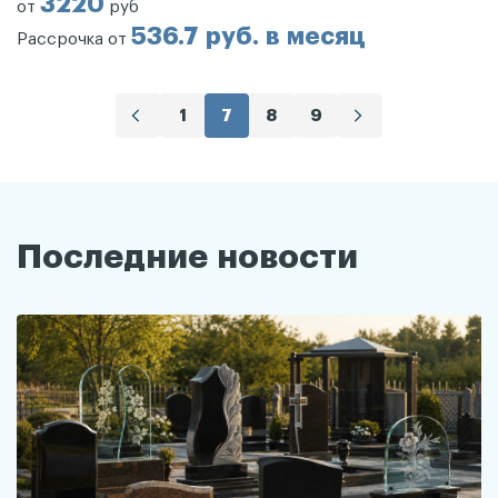
3220
от
руб
536.7 руб. в месяц
Рассрочка от
1
7
8
9
Последние новости