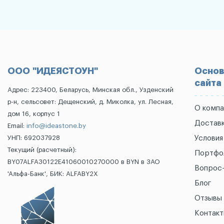
ООО "ИДЕЯСТОУН"
Основ
сайта
Адрес: 223400, Беларусь, Минская обл., Узденский
р-н, сельсовет: Дещенский, д. Миколка, ул. Лесная,
О компа
дом 16, корпус 1
Доставк
Email:
info@ideastone.by
УНП: 692037928
Условия
Текущий (расчетный):
Портфо
BY07ALFA30122E41060010270000 в BYN в ЗАО
Вопрос
'Альфа-Банк', БИК: ALFABY2X
Блог
Отзывы
Контак