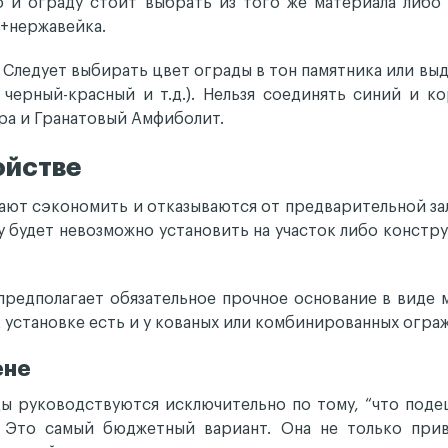
о и ограду стоит выбрать из того же материала либо
т+нержавейка.
 Следует выбирать цвет ограды в тон памятника или вы
 черный-красный и т.д.). Нельзя соединять синий и 
ра и Гранатовый Амфиболит.
ойстве
ают сэкономить и отказываются от предварительной з
у будет невозможно установить на участок либо констр
редполагает обязательное прочное основание в виде 
к установке есть и у кованых или комбинированных огра
ене
ы руководствуются исключительно по тому, “что подеш
. Это самый бюджетный вариант. Она не только прив