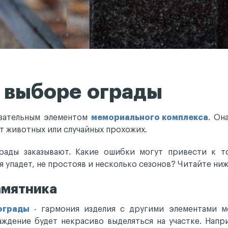
 выборе ограды
язательным элементом
мемориального комплекса
. Он
т животных или случайных прохожих.
рады заказывают. Какие ошибки могут привести к то
я упадет, не простояв и несколько сезонов? Читайте ниж
амятника
ограды
- гармония изделия с другими элементами ме
аждение будет некрасиво выделяться на участке. Напр