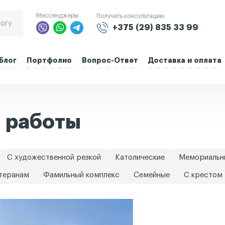
Мессенджеры
Получить консультацию
+375 (29) 835 33 99
Блог
Портфолио
Вопрос-Ответ
Доставка и оплата
 работы
С художественной резкой
Католические
Мемориальн
етеранам
Фамильный комплекс
Семейные
С крестом