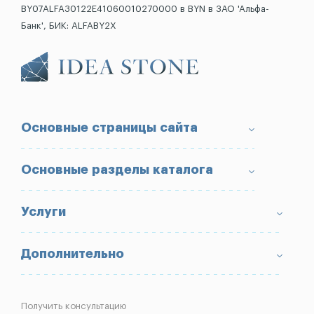
BY07ALFA30122E41060010270000 в BYN в ЗАО 'Альфа-
Банк', БИК: ALFABY2X
Основные страницы сайта
О компании
Основные разделы каталога
Доставка и оплата
Условия возврата товара
Памятники
Услуги
Портфолио
Ограды
Вопрос-Ответ
Надгробные плиты
Благоустройство могил
Дополнительно
Блог
Вазы
Изготовление памятников
Отзывы
Лампады
Установка памятников
Получить консультацию