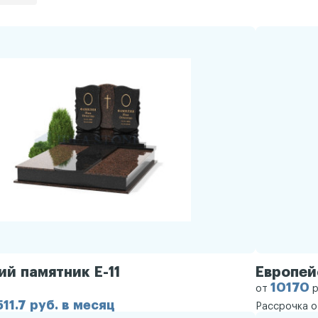
й памятник Е-11
Европей
10170
от
р
511.7 руб. в месяц
Рассрочка 