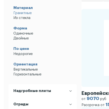
Материал
Гранитные
Из стекла
Форма
Одиночные
Двойные
По цене
Недорогие
Ориентация
Вертикальные
Горизонтальные
Надгробные плиты
Европейски
Ограды
Надгробные плиты
9070
от
руб
Ограды
1
Рассрочка от
По видам