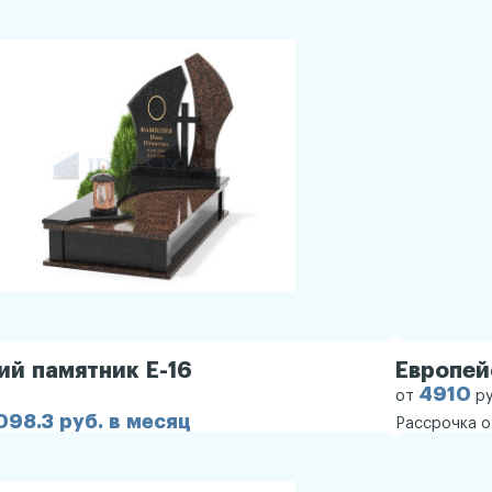
ий памятник Е-16
Европей
4910
от
р
098.3 руб. в месяц
Рассрочка 