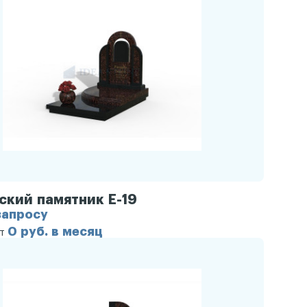
ский памятник Е-19
запросу
0 руб. в месяц
от